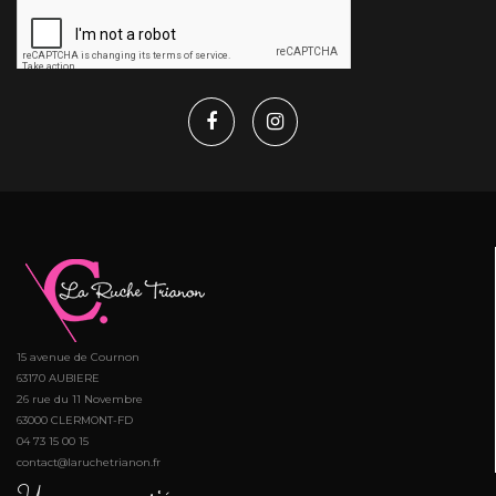
15 avenue de Cournon
63170 AUBIERE
26 rue du 11 Novembre
63000 CLERMONT-FD
04 73 15 00 15
contact@laruchetrianon.fr