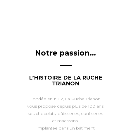
Notre passion...
L’HISTOIRE DE LA RUCHE
TRIANON
Fondée en 1902, La Ruche Trianon
vous propose depuis plus de 100 ans
ses chocolats, pâtisseries, confiseries
et macarons.
Implantée dans un bâtiment