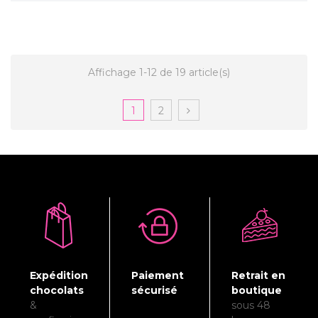
Affichage 1-12 de 19 article(s)
1
2
Expédition
Paiement
Retrait en
chocolats
sécurisé
boutique
&
sous 48