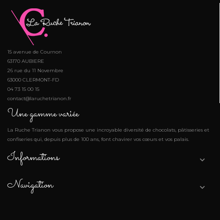
15 avenue de Cournon
63170 AUBIERE
26 rue du 11 Novembre
63000 CLERMONT-FD
04 73 15 00 15
contact@laruchetrianon.fr
Une gamme variée
La Ruche Trianon vous propose une incroyable diversité de chocolats, pâtisseries et
confiseries qui, depuis plus de 100 ans, font chavirer vos cœurs et vos palais.
Informations

Navigation
