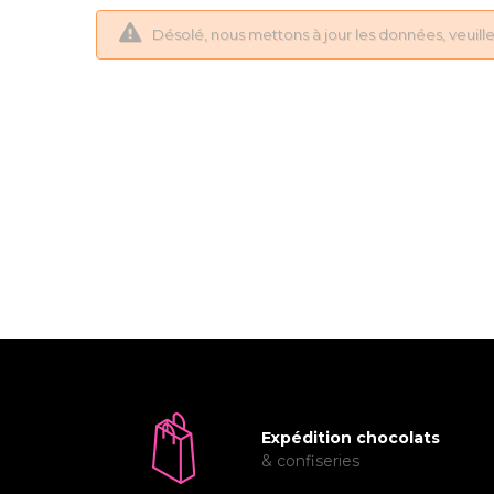
Désolé, nous mettons à jour les données, veuillez 
Expédition chocolats
& confiseries