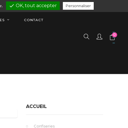
OK, tout accepter
check
le.
Personnaliser
ES
CONTACT
0
ACCUEIL
Confiseries