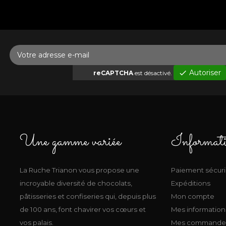
Autoriser
check
reCAPTCHA
est désactivé.
Une gamme variée
Informat
La Ruche Trianon vous propose une
Paiement sécur
incroyable diversité de chocolats,
Expéditions
pâtisseries et confiseries qui, depuis plus
Mon compte
de 100 ans, font chavirer vos cœurs et
Mes information
vos palais.
Mes commande