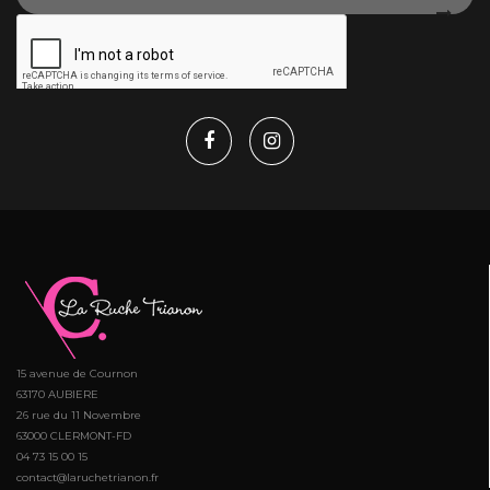
15 avenue de Cournon
63170 AUBIERE
26 rue du 11 Novembre
63000 CLERMONT-FD
04 73 15 00 15
contact@laruchetrianon.fr